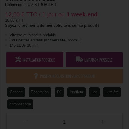
Référence :
LUM-STROB-LED
12,00
€
TTC / 1 jour ou
1 week-end
10,00 € HT
Soyez le premier à donner votre avis sur ce produit !
Vitesse et intensité réglable
Pour petites soirées (anniversaire, boom...)
146 LEDs 10 mm
INSTALLATION POSSIBLE
LIVRAISON POSSIBLE
POSER UNE QUESTION SUR CE PRODUIT
Concert
Décoration
DJ
Intérieur
Led
Lumière
Stroboscope