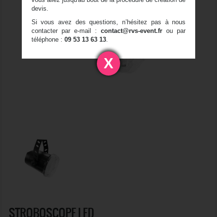
devis.
Si vous avez des questions, n’hésitez pas à nous
contacter par e-mail :
contact@rvs-event.fr
ou par
téléphone :
09 53 13 63 13
.
X
STROBOSCOPE LED