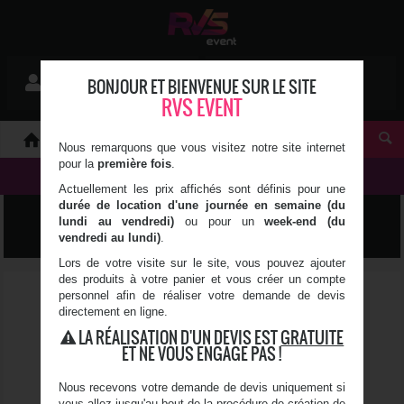
Mon devis
BONJOUR ET BIENVENUE SUR LE SITE
Se connecter
1 article(s)
RVS EVENT
À PROPOS
Nous remarquons que vous visitez notre site internet
pour la
première fois
.
NOS PRODUITS
Actuellement les prix affichés sont définis pour une
durée de location d'une journée en semaine (du
LUMIÈRE, SON & VIDÉO
lundi au vendredi)
ou pour un
week-end (du
vendredi au lundi)
.
Lors de votre visite sur le site, vous pouvez ajouter
des produits à votre panier et vous créer un compte
personnel afin de réaliser votre demande de devis
directement en ligne.
LA RÉALISATION D'UN DEVIS EST
GRATUITE
ET NE VOUS ENGAGE PAS !
Nous recevons votre demande de devis uniquement si
vous allez jusqu'au bout de la procédure de création de