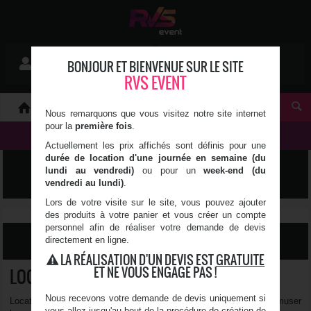
Mon devis
BONJOUR ET BIENVENUE SUR LE SITE
Se connecter
0 article(s)
RVS EVENT
À PROPOS
Nous remarquons que vous visitez notre site internet
pour la
première fois
.
NOS PRODUITS
Actuellement les prix affichés sont définis pour une
durée de location d'une journée en semaine (du
MOBILIER
lundi au vendredi)
ou pour un
week-end (du
vendredi au lundi)
.
Lors de votre visite sur le site, vous pouvez ajouter
des produits à votre panier et vous créer un compte
personnel afin de réaliser votre demande de devis
directement en ligne.
FILTRER LES RÉSULTATS
LA RÉALISATION D'UN DEVIS EST
GRATUITE
ET NE VOUS ENGAGE PAS !
LOCATION DE JEU
Nous recevons votre demande de devis uniquement si
Location de jeux, types baby foot, pour animer vos soirées et amuser
vous allez jusqu'au bout de la procédure de création de