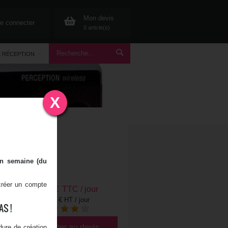
Mon devis
e connecter
0 article(s)
E RÉCEPTION
X
te l'
ile de France
en semaine (du
 créer un compte
72,00
€
TTC / jour
60,00 € HT / jour
S !
Ajouter au devis
ure de création