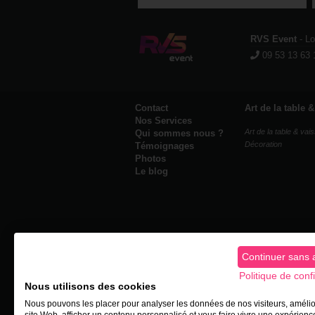
RVS Event
- L
09 53 13 63 
Contact
Art de la table 
Nos Services
Art de la table & vais
Qui sommes nous ?
Décoration
Témoignages
Photos
Le blog
Continuer sans 
Politique de confi
Nous utilisons des cookies
Nous pouvons les placer pour analyser les données de nos visiteurs, amélio