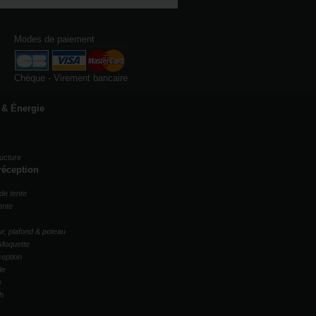
Modes de paiement
Chèque - Virement bancaire
 & Énergie
ucture
réception
de tente
ente
r, plafond & poteau
Moquette
ception
de
e
ch