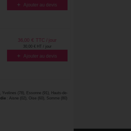
Ajouter au devis
36,00
€
TTC / jour
30,00 € HT / jour
Ajouter au devis
), Yvelines (78), Essonne (91), Hauts-de-
rdie
: Aisne (02), Oise (60), Somme (80)