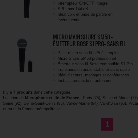
Interrupteur ON/OFF intégré
SPL max 144 dB
Idéal voix et prise de parole en
événementiel
MICRO MAIN SHURE SM58 +
ÉMETTEUR BOSE S1 PRO+ SANS FIL
Pack micro sans fil prêt à l’emploi
Micro Shure SM58 professionnel
Émetteur sans fil Bose compatible S1 Pro+
Transmission audio stable et sans câble
Idéal discours, mariages et conférences
Installation rapide et autonome
Il y a
7 produits
dans cette catégorie.
Location de
Microphone
en
Ile de France
: Paris (75), Seine-et-Marne (77
Seine (92), Seine-Saint-Denis (93), Val-de-Marne (94), Val-d'Oise (95),
Pica
et toute la France métropolitaine
1