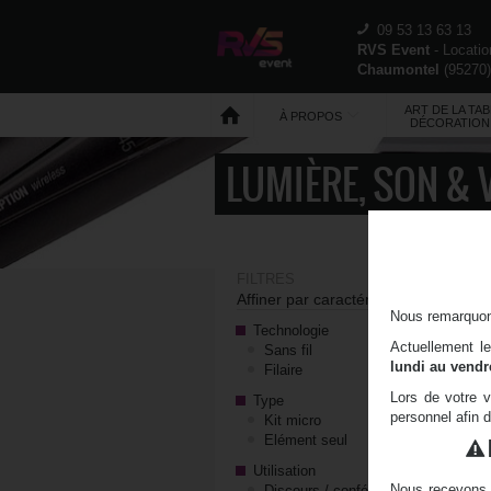
09 53 13 63 13
RVS Event
- Locati
Chaumontel
(
95270
ART DE LA TAB
À PROPOS
DÉCORATION
LUMIÈRE, SON & 
BONS PLANS
FILTRES
Affiner par caractéristiques
Nous remarquons
Technologie
Actuellement l
Sans fil
lundi au vendr
Filaire
Lors de votre v
Type
personnel afin 
Kit micro
Elément seul
Utilisation
Nous recevons 
Discours / conférence