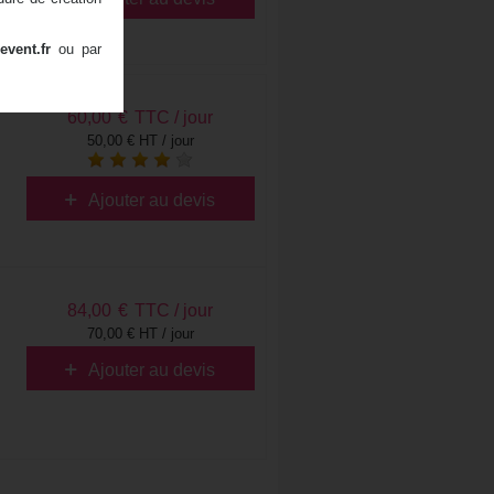
event.fr
ou par
60,00
€
TTC / jour
50,00 € HT / jour
Ajouter au devis
84,00
€
TTC / jour
70,00 € HT / jour
Ajouter au devis