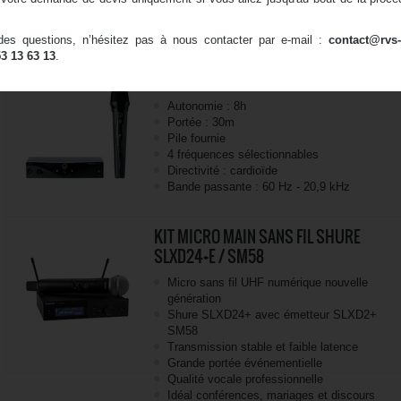
4 fréquences sélectionnables
Directivité : cardioïde
es questions, n’hésitez pas à nous contacter par e-mail :
contact@rvs-
Bande passante : 15 - 18.000 Hz
53 13 63 13
.
KIT MICRO MAIN SANS FIL AKG PW45
Autonomie : 8h
Portée : 30m
Pile fournie
4 fréquences sélectionnables
Directivité : cardioïde
Bande passante : 60 Hz - 20,9 kHz
KIT MICRO MAIN SANS FIL SHURE
SLXD24+E / SM58
Micro sans fil UHF numérique nouvelle
génération
Shure SLXD24+ avec émetteur SLXD2+
SM58
Transmission stable et faible latence
Grande portée événementielle
Qualité vocale professionnelle
Idéal conférences, mariages et discours