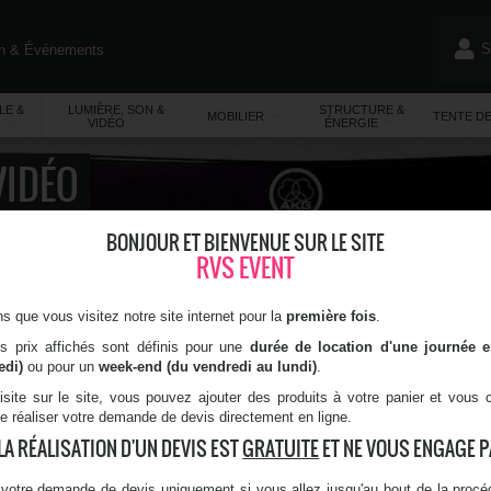
S
on & Événements
)
LE &
LUMIÈRE, SON &
STRUCTURE &
MOBILIER
TENTE D
VIDÉO
ÉNERGIE
VIDÉO
BONJOUR ET BIENVENUE SUR LE SITE
Location de Microphone à
Paris (75)
et dans tou
Lumière, Son & Vidéo
Son
RVS EVENT
LOCATION DE MICROPHONE
 que vous visitez notre site internet pour la
première fois
.
Location de micro chant, dynamique, pour instruments, filaire ou sans fil.
es prix affichés sont définis pour une
durée de location d'une journée 
edi)
ou pour un
week-end (du vendredi au lundi)
.
KIT MICRO CRAVATE SANS FIL AKG
isite sur le site, vous pouvez ajouter des produits à votre panier et vous
CK99L
de réaliser votre demande de devis directement en ligne.
LA RÉALISATION D'UN DEVIS EST
GRATUITE
ET NE VOUS ENGAGE PA
Autonomie : 8h
Portée : 30m
Pile fournie
votre demande de devis uniquement si vous allez jusqu'au bout de la procéd