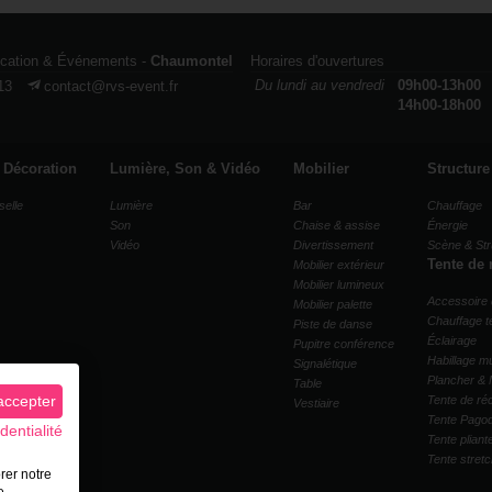
ocation & Événements -
Chaumontel
Horaires d'ouvertures
Du lundi au vendredi
09h00-13h00
13
contact@rvs-event.fr
14h00-18h00
& Décoration
Lumière, Son & Vidéo
Mobilier
Structure
selle
Lumière
Bar
Chauffage
Son
Chaise & assise
Énergie
Vidéo
Divertissement
Scène & Str
Tente de 
Mobilier extérieur
Mobilier lumineux
Accessoire 
Mobilier palette
Chauffage t
Piste de danse
Éclairage
Pupitre conférence
Habillage mu
Signalétique
Plancher & 
Table
accepter
Tente de ré
Vestiaire
Tente Pago
dentialité
Tente pliant
Tente stret
rer notre