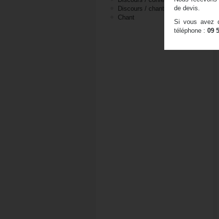
de devis.
Discours / chant
Chant
Si vous avez d
téléphone :
09 