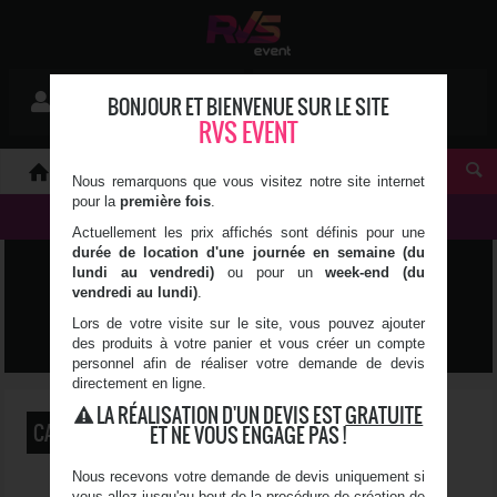
Mon devis
BONJOUR ET BIENVENUE SUR LE SITE
Se connecter
0 article(s)
RVS EVENT
À PROPOS
Nous remarquons que vous visitez notre site internet
pour la
première fois
.
NOS PRODUITS
Actuellement les prix affichés sont définis pour une
durée de location d'une journée en semaine (du
ART DE LA TABLE &
lundi au vendredi)
ou pour un
week-end (du
vendredi au lundi)
.
DÉCORATION
Lors de votre visite sur le site, vous pouvez ajouter
des produits à votre panier et vous créer un compte
personnel afin de réaliser votre demande de devis
directement en ligne.
LA RÉALISATION D'UN DEVIS EST
GRATUITE
CATÉGORIES
ET NE VOUS ENGAGE PAS !
Nous recevons votre demande de devis uniquement si
vous allez jusqu'au bout de la procédure de création de