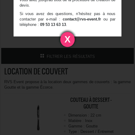
devis.
Si vous avez des questions, n’hésitez pas à nous
contacter par e-mail :
contact@rvs-event.fr
ou par
téléphone :
09 53 13 63 13
.
COUTEAU
CUILLÈRE
FOURCHETTE
X
FILTRER LES RÉSULTATS
LOCATION DE COUVERT
RVS Event propose à la location deux gammes de couverts : la gamme
Goutte et la gamme Écorce.
COUTEAU À DESSERT -
GOUTTE
Dimension : 22 cm
Matière : Inox
Gamme : Goutte
Type : Dessert / Entremet