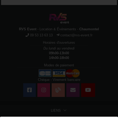
RVS Event
- Location & Événements -
Chaumontel
09 53 13 63 13
contact@rvs-event.fr
Horaires d'ouvertures
Du lundi au vendredi
09h00-13h00
14h00-18h00
Modes de paiement
Chèque - Virement bancaire
LIENS