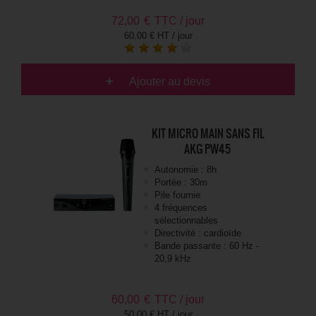
72,00
€
TTC / jour
60,00 € HT / jour
Ajouter au devis
KIT MICRO MAIN SANS FIL
AKG PW45
Autonomie : 8h
Portée : 30m
Pile fournie
4 fréquences
sélectionnables
Directivité : cardioïde
Bande passante : 60 Hz -
20,9 kHz
60,00
€
TTC / jour
50,00 € HT / jour