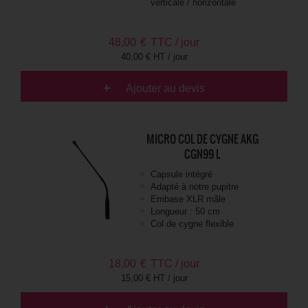
verticale / horizontale
48,00
€
TTC / jour
40,00 € HT / jour
Ajouter au devis
MICRO COL DE CYGNE AKG
CGN99 L
Capsule intégré
Adapté à notre pupitre
Embase XLR mâle
Longueur : 50 cm
Col de cygne flexible
18,00
€
TTC / jour
15,00 € HT / jour