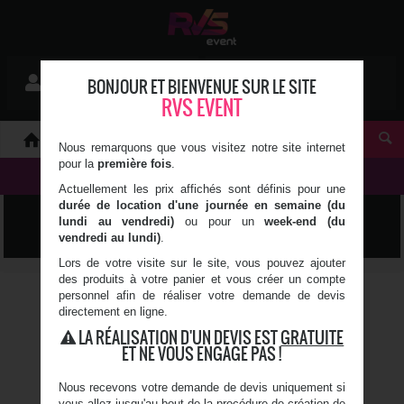
Mon devis
BONJOUR ET BIENVENUE SUR LE SITE
Se connecter
0 article(s)
RVS EVENT
À PROPOS
Nous remarquons que vous visitez notre site internet
pour la
première fois
.
NOS PRODUITS
Actuellement les prix affichés sont définis pour une
durée de location d'une journée en semaine (du
CONCERT
lundi au vendredi)
ou pour un
week-end (du
vendredi au lundi)
.
Lors de votre visite sur le site, vous pouvez ajouter
des produits à votre panier et vous créer un compte
CAISSON DE BASSE JBL EON
personnel afin de réaliser votre demande de devis
718S
directement en ligne.
LA RÉALISATION D'UN DEVIS EST
GRATUITE
Puissance: 750 Watt RMS,
ET NE VOUS ENGAGE PAS !
1500 Watt crête
Réponse en fréquence: 31 -
150 Hz
Nous recevons votre demande de devis uniquement si
SPL max 131 dB
vous allez jusqu'au bout de la procédure de création de