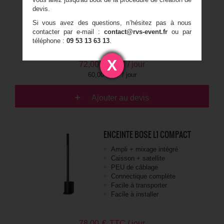
Amplification Class-D
devis.
DSP intégré avec écran
Si vous avez des questions, n’hésitez pas à nous
LCD couleur et mixeur
contacter par e-mail :
contact@rvs-event.fr
ou par
numérique 3 canaux
téléphone :
09 53 13 63 13
.
X
72,00
€
TTC / jour
60,00 € HT / jour
Ajouter au devis
ENCEINTE BOSE L1 COMPACT
Ampli + mixage intégré
Caisson + satellite
PEU de câblage
Connectique complète
Facile à transporter
Facile à installer
78,00
€
TTC / jour