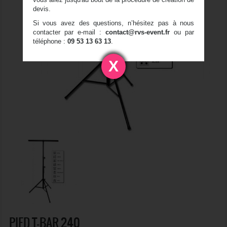
devis.
Si vous avez des questions, n’hésitez pas à nous
contacter par e-mail :
contact@rvs-event.fr
ou par
téléphone :
09 53 13 63 13
.
X
PIED T-BAR 240