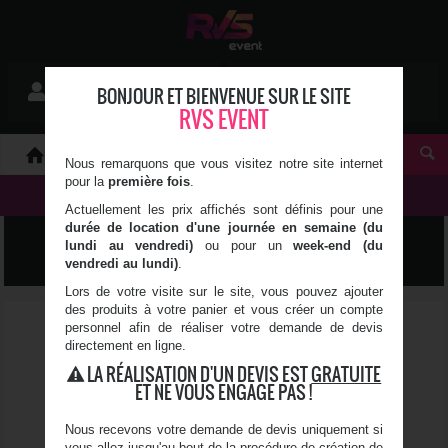
Mon devis
BONJOUR ET BIENVENUE SUR LE SITE
Se connecter
0 article(s)
RVS EVENT
À PROPOS
Nous remarquons que vous visitez notre site internet
pour la
première fois
.
NOS PRODUITS
Actuellement les prix affichés sont définis pour une
durée de location d'une journée en semaine (du
LUMIÈRE, SON & VIDÉO
lundi au vendredi)
ou pour un
week-end (du
vendredi au lundi)
.
Lors de votre visite sur le site, vous pouvez ajouter
des produits à votre panier et vous créer un compte
personnel afin de réaliser votre demande de devis
directement en ligne.
LA RÉALISATION D'UN DEVIS EST
GRATUITE
ET NE VOUS ENGAGE PAS !
Nous recevons votre demande de devis uniquement si
vous allez jusqu'au bout de la procédure de création de