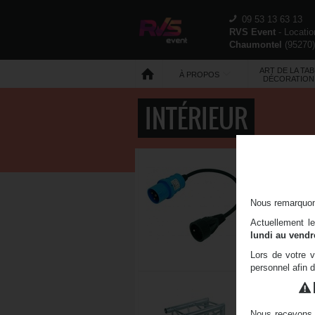
09 53 13 63 13
RVS Event
- Locati
Chaumontel
(
95270
ART DE LA TAB
À PROPOS
DÉCORATION
INTÉRIEUR
ADAPTATEUR À 
Adaptateur 16
Prise étanche 
Nous remarquons
Actuellement l
lundi au vendr
Lors de votre v
personnel afin 
ANGLE CARRÉ 
Dimensions : 
Nous recevons 