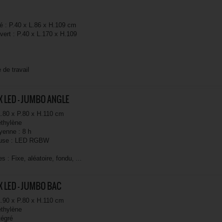
é : P.40 x L.86 x H.109 cm
ert : P.40 x L.170 x H.109
 de travail
 LED - JUMBO ANGLE
.80 x P.80 x H.110 cm
éthylène
enne : 8 h
euse : LED RGBW
 : Fixe, aléatoire, fondu, ...
 LED - JUMBO BAC
.90 x P.80 x H.110 cm
éthylène
tégré