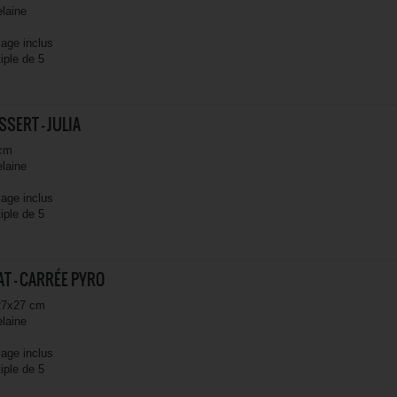
elaine
yage inclus
iple de 5
SSERT - JULIA
 cm
elaine
yage inclus
iple de 5
AT - CARRÉE PYRO
27x27 cm
elaine
yage inclus
iple de 5