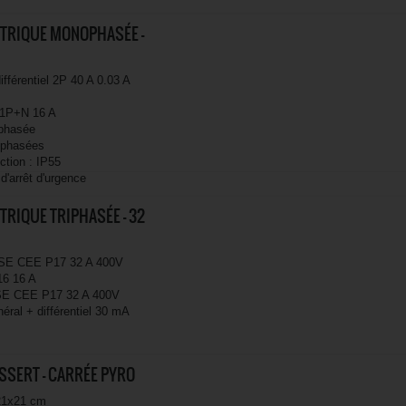
TRIQUE MONOPHASÉE -
différentiel 2P 40 A 0.03 A
s 1P+N 16 A
phasée
ophasées
ction : IP55
d'arrêt d'urgence
TRIQUE TRIPHASÉE - 32
ISE CEE P17 32 A 400V
16 16 A
ISE CEE P17 32 A 400V
éral + différentiel 30 mA
ESSERT - CARRÉE PYRO
21x21 cm