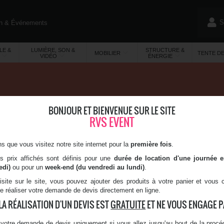
S
on & Événements
)
LE &
LUMIÈRE, SON &
STRUCTURE &
MOBILIER
TENTE D
VIDÉO
ÉNERGIE
BONJOUR ET BIENVENUE SUR LE SITE
FIL CEE / FICHE FEMELLE
RVS EVENT
 A
IP 44
 que vous visitez notre site internet pour la
première fois
.
es prix affichés sont définis pour une
durée de location d'une journée 
edi)
ou pour un
week-end (du vendredi au lundi)
.
isite sur le site, vous pouvez ajouter des produits à votre panier et vous
de réaliser votre demande de devis directement en ligne.
ASD - ASZ22
LA RÉALISATION D'UN DEVIS EST
GRATUITE
ET NE VOUS ENGAGE PA
0,50 x 0,50 m
votre demande de devis uniquement si vous allez jusqu'au bout de la procéd