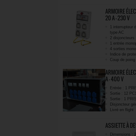
ARMOIRE ÉLEC
20 A - 230 V
1 interrupteur 
type AC
2 disjoncteur
1 entrée mono
4 sorties mon
Indice de prote
Coup de poing 
ARMOIRE ÉLEC
A - 400 V
Entrée : 1 PR
Sortie : 12 PC
Sortie : 1 PR
Disjoncteur gén
Livré en flight
ASSIETTE À D
Dimensions : 