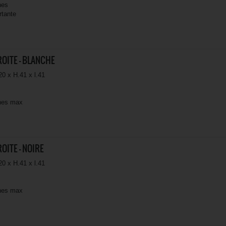
nes
rtante
OITE - BLANCHE
20 x H.41 x l.41
c
nes max
OITE - NOIRE
20 x H.41 x l.41
nes max