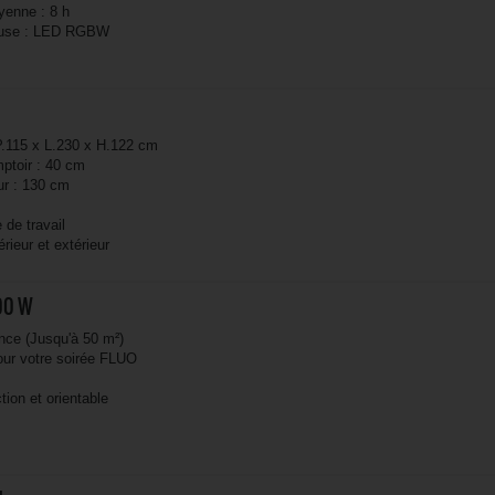
enne : 8 h
euse : LED RGBW
P.115 x L.230 x H.122 cm
ptoir : 40 cm
ur : 130 cm
 de travail
térieur et extérieur
00 W
nce (Jusqu'à 50 m²)
pour votre soirée FLUO
ction et orientable