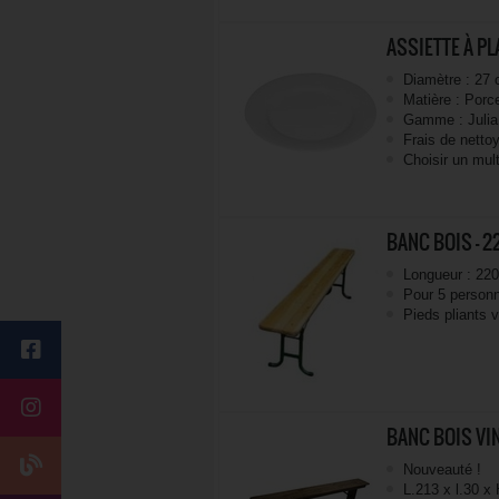
ASSIETTE À PLA
Diamètre : 27
Matière : Porc
Gamme : Julia
Frais de netto
Choisir un mult
BANC BOIS - 
Longueur : 22
Pour 5 person
Pieds pliants v
BANC BOIS VIN
Nouveauté !
L.213 x l.30 x