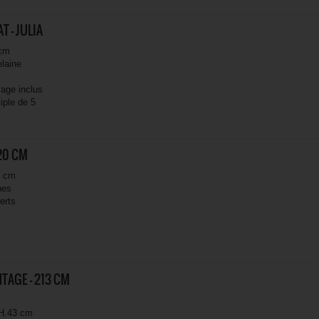
T - JULIA
 cm
elaine
yage inclus
iple de 5
220 CM
0 cm
nes
erts
TAGE - 213 CM
 H.43 cm