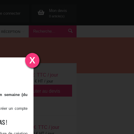
Mon devis
e connecter
0 article(s)
E RÉCEPTION
X
6,00
€
TTC / jour
5,00 € HT / jour
Ajouter au devis
en semaine (du
 créer un compte
S !
18,00
€
TTC / jour
ure de création
15,00 € HT / jour