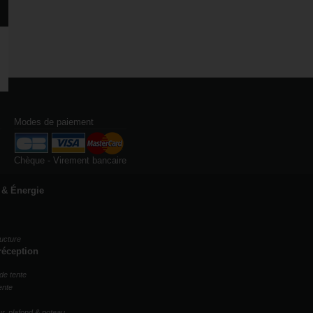
Modes de paiement
Chèque - Virement bancaire
 & Énergie
ucture
réception
de tente
ente
r, plafond & poteau