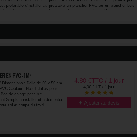
est préférable d'installer au préalable un plancher PVC ou un plancher bois
t de surélever votre terrain et ainsi protéger vos convives et la moquette des
e 2,3 ou parfois 4 mètres avec un film de protection.
 obligatoires afin d'être utilisé dans les salons, les foires, les expositions,
cktails, ... La moquette est 100% polypropylène avec un poids des fibres de
 au feu : Cfl-s1.
R EN PVC - 1M²
4,80
€
TTC / 1 jour
² Dimensions : Dalle de 50 x 50 cm
4,00 € HT / 1 jour
 PVC Couleur : Noir 4 dalles pour
² Pas de calage possible
ant Simple à installer et à démonter
Ajouter au devis
otre sol et coupe du froid