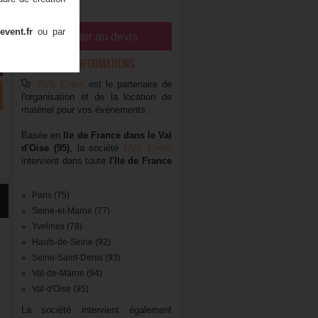
5,50
€ HT
event.fr
ou par
Ajouter au devis
RAPPEL ET INFORMATIONS
RVS Event
est le partenaire de
l'organisation et de la location de
matériel pour vos événements.
Basée en
Ile de France dans le Val
d'Oise (95)
, la société
RVS Event
intervient dans toute
l'Ile de France
:
Paris (75)
Seine-et-Marne (77)
Yvelines (78)
Hauts-de-Seine (92)
Seine-Saint-Denis (93)
Val-de-Marne (94)
Val-d'Oise (95)
La société intervient également