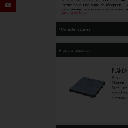
mettre sous une tente de réception, il 
pour obtenir un plancher plat et solide e
Lire la suite...
intempéries.
La moquette est disponible en rouleau d
Caractéristiques
Ce produit possède les différentes normes
les inaugurations, les mariages, les co
250 g / m² et elle possède un classement
Produits associés
PLANCHE
Prix au m
Matière :
faire 1 m
Antidérap
Protège v