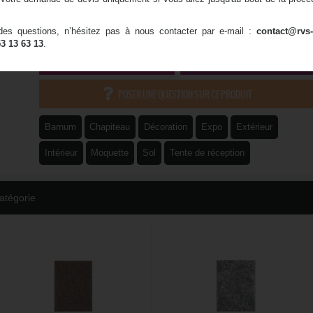
Rouleaux : 2, 3 ou 4 m de large
Normes : CE et anti-feu Cfl-s1
Pour salon, foire, exposition, mariage, ...
es questions, n’hésitez pas à nous contacter par e-mail :
contact@rvs-
53 13 63 13
.
INSTALLATION POSSIBLE
LIVRAISON POSSIBLE
POSER UNE QUESTION SUR CE PRODUIT
Barnum
Chapiteau
Décoration
Expo
Extérieur
Intérieur
Moquette
Sol
Tente de réception
atégorie