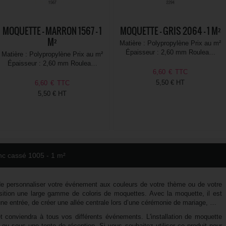
MOQUETTE - MARRON 1567 - 1
MOQUETTE - GRIS 2064 - 1 M²
M²
Matière : Polypropylène Prix au m²
Épaisseur : 2,60 mm Roulea…
Matière : Polypropylène Prix au m²
Épaisseur : 2,60 mm Roulea…
6,60
€
TTC
5,50 € HT
6,60
€
TTC
5,50 € HT
nc cassé 1005 - 1 m²
e personnaliser votre événement aux couleurs de votre thème ou de votre
ition une large gamme de coloris de moquettes. Avec la moquette, il est
 une entrée, de créer une allée centrale lors d’une cérémonie de mariage, …
t conviendra à tous vos différents événements. L'installation de moquette
 ou sous une tente de réception. Si vous souhaitez utiliser ce produit pour