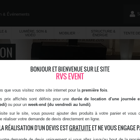
S
on & Événements
)
LE &
LUMIÈRE, SON &
STRUCTURE &
MOBILIER
TENTE D
VIDÉO
ÉNERGIE
ION
BONJOUR ET BIENVENUE SUR LE SITE
Vente de
Moquette - Blanc cassé 1005 - 1 m²
Moquette
RVS EVENT
MOQUETTE - BLANC CASSÉ 1005 - 1 M²
 que vous visitez notre site internet pour la
première fois
.
Référence :
TEN-MOQ-BL1005
es prix affichés sont définis pour une
durée de location d'une journée 
6,60
€
TTC
edi)
ou pour un
week-end (du vendredi au lundi)
.
5,50 € HT
isite sur le site, vous pouvez ajouter des produits à votre panier et vous
Soyez le premier à donner votre avis sur ce produit !
de réaliser votre demande de devis directement en ligne.
Matière : Polypropylène
LA RÉALISATION D'UN DEVIS EST
GRATUITE
ET NE VOUS ENGAGE PA
Prix au m²
Épaisseur : 2,60 mm
votre demande de devis uniquement si vous allez jusqu'au bout de la procéd