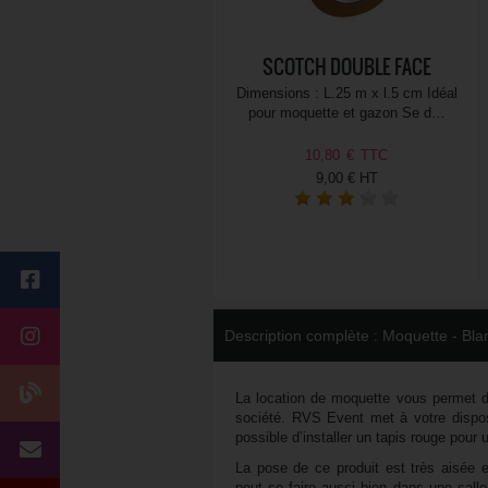
SCOTCH DOUBLE FACE
Dimensions : L.25 m x l.5 cm Idéal
pour moquette et gazon Se d…
10,80
€
TTC
9,00 € HT
Description complète :
Moquette - Bla
La location de moquette vous permet d
société. RVS Event met à votre dispos
possible d’installer un tapis rouge pour
La pose de ce produit est très aisée e
peut se faire aussi bien dans une salle