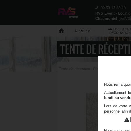
09 53 13 63 13
RVS Event
- Locati
Chaumontel
(
95270
ART DE LA TAB
À PROPOS
DÉCORATION
TENTE DE RÉCEPT
Tente de réception
Plancher & Moquette
Nous remarquons
Actuellement l
lundi au vendr
Lors de votre v
personnel afin 
Nous recevons 