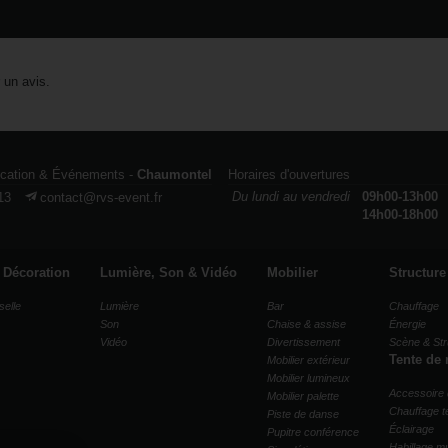
r un avis.
ocation & Événements -
Chaumontel
Horaires d'ouvertures
Du lundi au vendredi
09h00-13h00
13
contact@rvs-event.fr
14h00-18h00
& Décoration
Lumière, Son & Vidéo
Mobilier
Structure
selle
Lumière
Bar
Chauffage
Son
Chaise & assise
Énergie
Vidéo
Divertissement
Scène & Str
Tente de 
Mobilier extérieur
Mobilier lumineux
Accessoire 
Mobilier palette
Chauffage t
Piste de danse
Éclairage
Pupitre conférence
Habillage mu