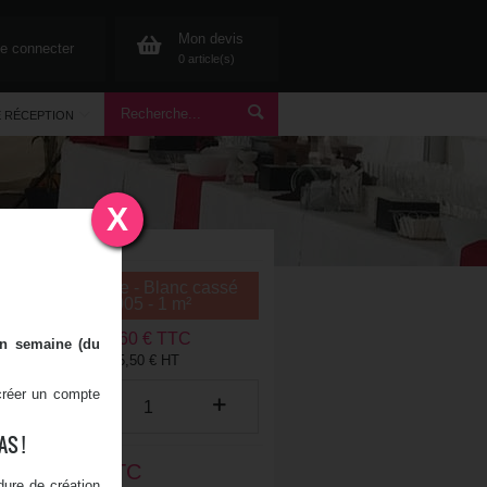
Mon devis
e connecter
0 article(s)
E RÉCEPTION
X
Résumé
Moquette - Blanc cassé
1005 - 1 m²
6,60
€ TTC
en semaine (du
5,50
€ HT
 créer un compte
S !
6,60
€ TTC
ure de création