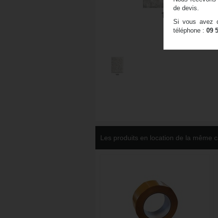
de devis.
Si vous avez d
téléphone :
09 
Les produits en location de la même c