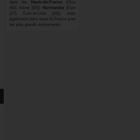
dans les
Hauts-de-France
(Oise
(60), Aisne (02)),
Normandie
(Eure
(27), Eure-et-Loire (28)), mais
également dans toute la France pour
les plus grands événements.