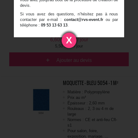
Normes : CE et anti-feu Cfl-
devis.
s1
Si vous avez des questions, n’hésitez pas à nous
Pour salon, foire,
contacter par e-mail :
contact@rvs-event.fr
ou par
exposition, mariage, ...
téléphone :
09 53 13 63 13
.
X
6,60
€
TTC / jour
5,50 € HT / jour
Ajouter au devis
MOQUETTE - BLEU 5054 - 1 M²
Matière : Polypropylène
Prix au m²
Épaisseur : 2,60 mm
Rouleaux : 2, 3 ou 4 m de
large
Normes : CE et anti-feu Cfl-
s1
Pour salon, foire,
exposition, mariage, ...