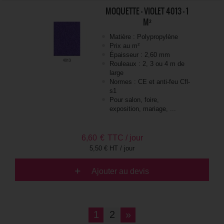
MOQUETTE - VIOLET 4013 - 1
M²
Matière : Polypropylène
Prix au m²
Épaisseur : 2,60 mm
Rouleaux : 2, 3 ou 4 m de
large
Normes : CE et anti-feu Cfl-
s1
Pour salon, foire,
exposition, mariage, ...
6,60
€
TTC / jour
5,50 € HT / jour
Ajouter au devis
1
2
»