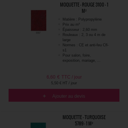
MOQUETTE - ROUGE 3100 - 1
M²
Matière : Polypropylène
Prix au m²
Épaisseur : 2,60 mm
Rouleaux : 2, 3 ou 4 m de
large
Normes : CE et anti-feu Cfl-
s1
Pour salon, foire,
exposition, mariage, ...
6,60
€
TTC / jour
5,50 € HT / jour
Ajouter au devis
MOQUETTE - TURQUOISE
5789 - 1 M²