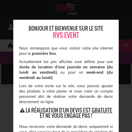
Mon devis
BONJOUR ET BIENVENUE SUR LE SITE
Se connecter
0 article(s)
RVS EVENT
À PROPOS
Nous remarquons que vous visitez notre site internet
pour la
première fois
.
NOS PRODUITS
Actuellement les prix affichés sont définis pour une
durée de location d'une journée en semaine (du
MOQUETTE
lundi au vendredi)
ou pour un
week-end (du
vendredi au lundi)
.
Lors de votre visite sur le site, vous pouvez ajouter
des produits à votre panier et vous créer un compte
MOQUETTE - BLANC CASSÉ
personnel afin de réaliser votre demande de devis
1005 - 1 M²
directement en ligne.
LA RÉALISATION D'UN DEVIS EST
GRATUITE
Matière : Polypropylène
ET NE VOUS ENGAGE PAS !
Prix au m²
Épaisseur : 2,60 mm
Rouleaux : 2, 3 ou 4 m de
Nous recevons votre demande de devis uniquement si
large
vous allez jusqu'au bout de la procédure de création de