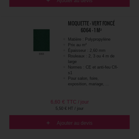
Ajouter au devis
MOQUETTE - VERT FONCÉ
6064 - 1 M²
Matière : Polypropylène
Prix au m²
Épaisseur : 2,60 mm
Rouleaux : 2, 3 ou 4 m de
large
Normes : CE et anti-feu Cfl-
s1
Pour salon, foire,
exposition, mariage, ...
6,60
€
TTC / jour
5,50 € HT / jour
Ajouter au devis