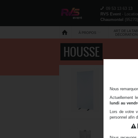
09 53 13 63 13
RVS Event
- Locati
Chaumontel
(
95270
ART DE LA TAB
À PROPOS
DÉCORATION
HOUSSE
CLOISON HOUS
Cloison avec h
Idéale pour la 
Nous remarquons
Hauteur : 200
Actuellement l
lundi au vendr
Lors de votre v
personnel afin 
HOUSSE - STR
M
Nous recevons 