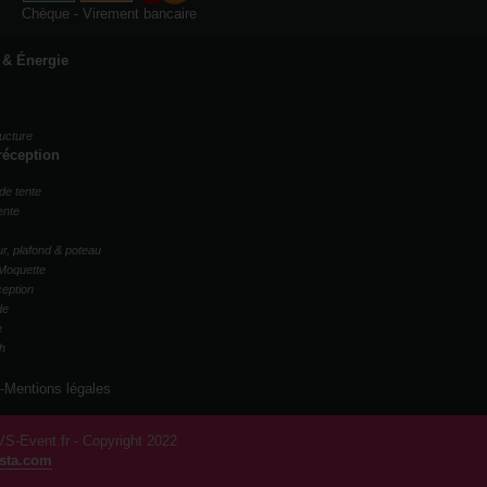
Chèque - Virement bancaire
 & Énergie
ucture
réception
de tente
ente
r, plafond & poteau
Moquette
ception
de
e
ch
-
Mentions légales
S-Event.fr
- Copyright 2022
sta.com