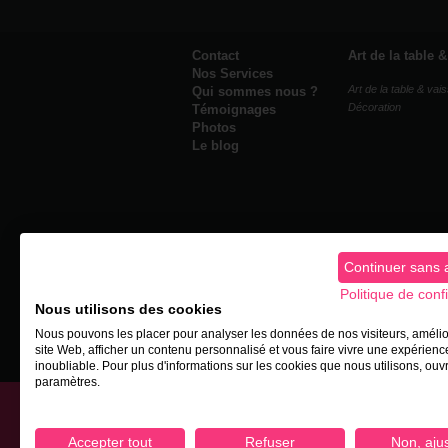
Contact
Art de la table 
Nos Services
Art de la table & vais
Qui sommes nous ?
Décoration
Témoignages
Photos
Le blog
Continuer sans 
Politique de confi
Nous utilisons des cookies
Nous pouvons les placer pour analyser les données de nos visiteurs, amélio
site Web, afficher un contenu personnalisé et vous faire vivre une expérienc
Conditions généra
inoubliable. Pour plus d'informations sur les cookies que nous utilisons, ouv
paramètres.
RVS Event - Location de mat
Concept
Accepter tout
Refuser
Non, aju