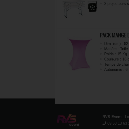
2 projecteurs s
PACK MANGE-
Dim. (cm) : 82
Matière : Toile
Poids : 15 Kg.
Couleurs : 16 
Temps de charg
Autonomie : 6-
RVS Event
- L
09 53 13 63 