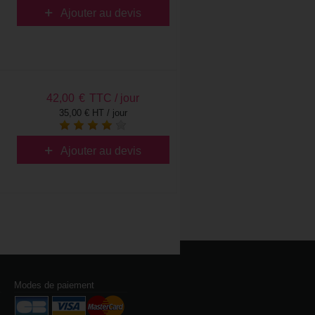
Ajouter au devis
42,00
€
TTC / jour
35,00 € HT / jour
Ajouter au devis
Modes de paiement