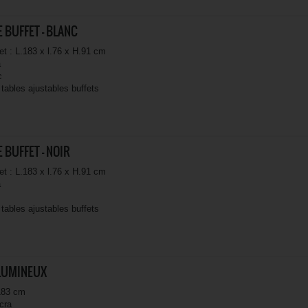
 BUFFET - BLANC
et : L.183 x l.76 x H.91 cm
a
c
tables ajustables buffets
 BUFFET - NOIR
et : L.183 x l.76 x H.91 cm
a
tables ajustables buffets
 LUMINEUX
 183 cm
cra