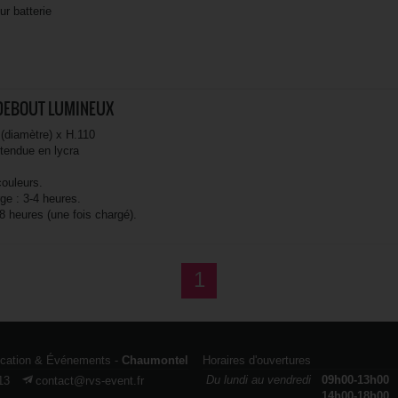
ur batterie
DEBOUT LUMINEUX
 (diamètre) x H.110
 tendue en lycra
couleurs.
e : 3-4 heures.
8 heures (une fois chargé).
1
ocation & Événements -
Chaumontel
Horaires d'ouvertures
Du lundi au vendredi
09h00-13h00
13
contact@rvs-event.fr
14h00-18h00