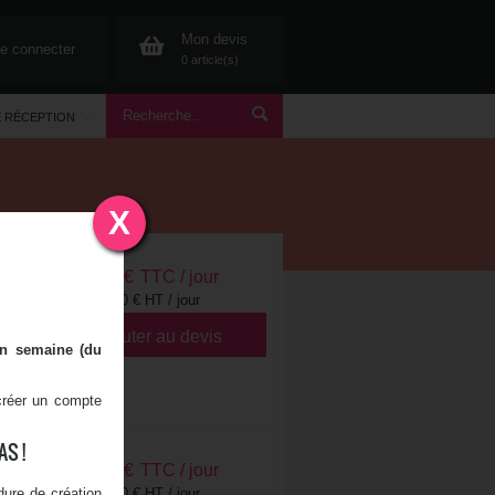
Mon devis
e connecter
0 article(s)
E RÉCEPTION
X
46,80
€
TTC / jour
39,00 € HT / jour
Ajouter au devis
en semaine (du
 créer un compte
S !
24,00
€
TTC / jour
ure de création
20,00 € HT / jour