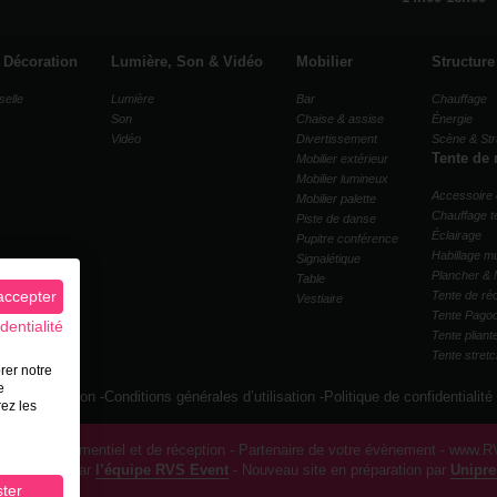
& Décoration
Lumière, Son & Vidéo
Mobilier
Structure
selle
Lumière
Bar
Chauffage
Son
Chaise & assise
Énergie
Vidéo
Divertissement
Scène & Str
Tente de 
Mobilier extérieur
Mobilier lumineux
Accessoire 
Mobilier palette
Chauffage t
Piste de danse
Éclairage
Pupitre conférence
Habillage mu
Signalétique
Plancher & 
Table
accepter
Tente de ré
Vestiaire
Tente Pago
dentialité
Tente pliant
Tente stret
rer notre
e
les de location
-
Conditions générales d’utilisation
-
Politique de confidentialité
rez les
ériel événementiel et de réception - Partenaire de votre évènement -
www.RV
ion du site par
l’équipe RVS Event
- Nouveau site en préparation par
Unipre
ster