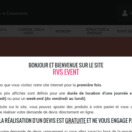
S
on & Événements
)
LE &
LUMIÈRE, SON &
STRUCTURE &
MOBILIER
TENTE D
VIDÉO
ÉNERGIE
BONJOUR ET BIENVENUE SUR LE SITE
SÉE - BLANCHE
RVS EVENT
ousse en lycra
création de cloison
 que vous visitez notre site internet pour la
première fois
.
 cm
es prix affichés sont définis pour une
durée de location d'une journée 
edi)
ou pour un
week-end (du vendredi au lundi)
.
isite sur le site, vous pouvez ajouter des produits à votre panier et vous
de réaliser votre demande de devis directement en ligne.
UCTURE CARRÉE 290 - 3
LA RÉALISATION D'UN DEVIS EST
GRATUITE
ET NE VOUS ENGAGE PA
votre demande de devis uniquement si vous allez jusqu'au bout de la procéd