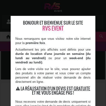
Mon devis
BONJOUR ET BIENVENUE SUR LE SITE
Se connecter
0 article(s)
RVS EVENT
À PROPOS
Nous remarquons que vous visitez notre site internet
pour la
première fois
.
NOS PRODUITS
Actuellement les prix affichés sont définis pour une
durée de location d'une journée en semaine (du
ART DE LA TABLE &
lundi au vendredi)
ou pour un
week-end (du
vendredi au lundi)
.
DÉCORATION
Lors de votre visite sur le site, vous pouvez ajouter
des produits à votre panier et vous créer un compte
personnel afin de réaliser votre demande de devis
directement en ligne.
LA RÉALISATION D'UN DEVIS EST
GRATUITE
ET NE VOUS ENGAGE PAS !
Nous recevons votre demande de devis uniquement si
vous allez jusqu'au bout de la procédure de création de