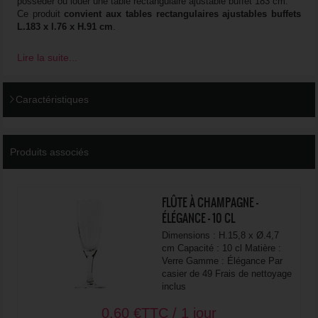
posséder ou louer une table rectangulaire ajustable buffet 183 cm.
Ce produit
convient aux tables rectangulaires ajustables buffets
L.183 x l.76 x H.91 cm
.
Lire la suite...
Caractéristiques
Produits associés
FLÛTE À CHAMPAGNE -
ÉLÉGANCE - 10 CL
Dimensions : H.15,8 x Ø.4,7
cm Capacité : 10 cl Matière :
Verre Gamme : Élégance Par
casier de 49 Frais de nettoyage
inclus
0,60
€
TTC / 1 jour