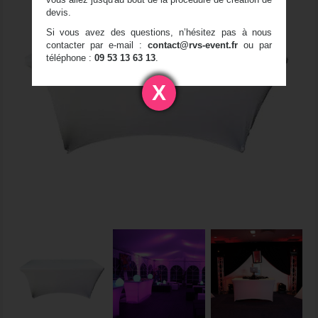
devis.
Si vous avez des questions, n’hésitez pas à nous
contacter par e-mail :
contact@rvs-event.fr
ou par
téléphone :
09 53 13 63 13
.
X