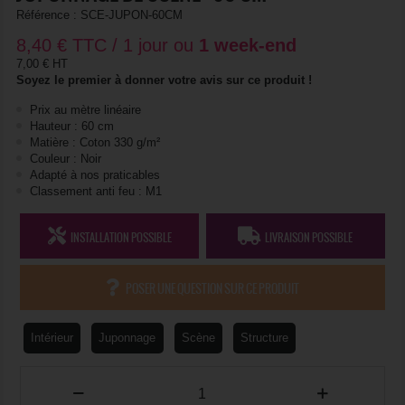
Référence :
SCE-JUPON-60CM
8,40
€
TTC / 1 jour ou
1 week-end
7,00 € HT
Soyez le premier à donner votre avis sur ce produit !
Prix au mètre linéaire
Hauteur : 60 cm
Matière : Coton 330 g/m²
Couleur : Noir
Adapté à nos praticables
Classement anti feu : M1
INSTALLATION POSSIBLE
LIVRAISON POSSIBLE
POSER UNE QUESTION SUR CE PRODUIT
Intérieur
Juponnage
Scène
Structure