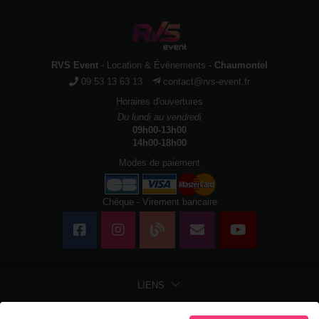
RVS Event
- Location & Événements -
Chaumontel
09 53 13 63 13
contact@rvs-event.fr
Horaires d'ouvertures
Du lundi au vendredi
09h00-13h00
14h00-18h00
Modes de paiement
Chèque - Virement bancaire
LIENS
LIENS LÉGAUX