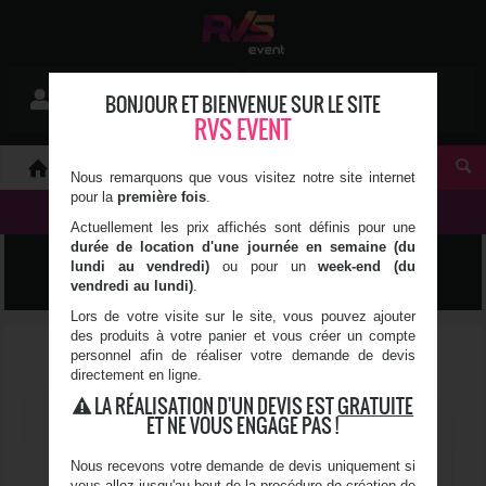
Mon devis
BONJOUR ET BIENVENUE SUR LE SITE
Se connecter
0 article(s)
RVS EVENT
À PROPOS
Nous remarquons que vous visitez notre site internet
pour la
première fois
.
NOS PRODUITS
Actuellement les prix affichés sont définis pour une
durée de location d'une journée en semaine (du
STRUCTURE & ÉNERGIE
lundi au vendredi)
ou pour un
week-end (du
vendredi au lundi)
.
Lors de votre visite sur le site, vous pouvez ajouter
des produits à votre panier et vous créer un compte
personnel afin de réaliser votre demande de devis
directement en ligne.
LA RÉALISATION D'UN DEVIS EST
GRATUITE
ET NE VOUS ENGAGE PAS !
Nous recevons votre demande de devis uniquement si
vous allez jusqu'au bout de la procédure de création de