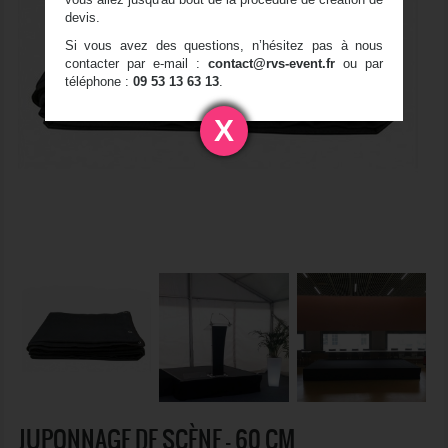
devis.
Si vous avez des questions, n’hésitez pas à nous
contacter par e-mail :
contact@rvs-event.fr
ou par
téléphone :
09 53 13 63 13
.
X
JUPONNAGE DE SCÈNE - 60 CM