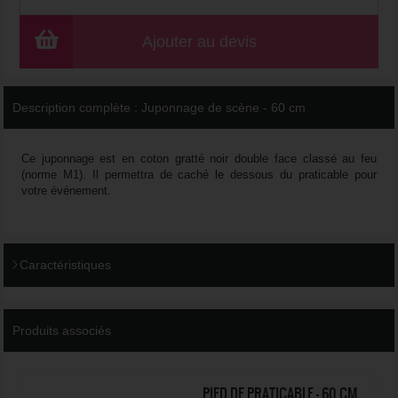
Ajouter au devis
Description complète :
Juponnage de scène - 60 cm
Ce juponnage est en coton gratté noir double face classé au feu
(norme M1). Il permettra de caché le dessous du praticable pour
votre événement.
Caractéristiques
Produits associés
PIED DE PRATICABLE - 60 CM