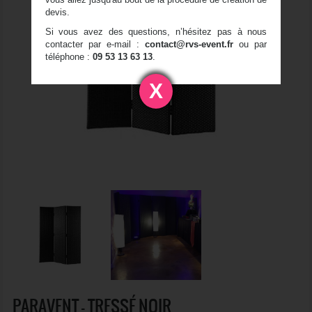
devis.
Si vous avez des questions, n’hésitez pas à nous
contacter par e-mail :
contact@rvs-event.fr
ou par
téléphone :
09 53 13 63 13
.
X
PARAVENT - TRESSÉ NOIR