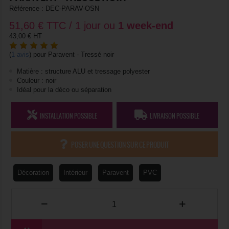
Référence :
DEC-PARAV-OSN
51,60
€
TTC / 1 jour ou
1 week-end
43,00 € HT
(
1 avis
)
pour
Paravent - Tressé noir
Matière : structure ALU et tressage polyester
Couleur : noir
Idéal pour la déco ou séparation
INSTALLATION POSSIBLE
LIVRAISON POSSIBLE
POSER UNE QUESTION SUR CE PRODUIT
Décoration
Intérieur
Paravent
PVC