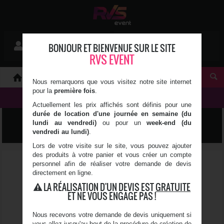
Mon devis
BONJOUR ET BIENVENUE SUR LE SITE
Se connecter
0 article(s)
RVS EVENT
À PROPOS
Nous remarquons que vous visitez notre site internet
pour la
première fois
.
NOS PRODUITS
Actuellement les prix affichés sont définis pour une
durée de location d'une journée en semaine (du
MOBILIER
lundi au vendredi)
ou pour un
week-end (du
vendredi au lundi)
.
Lors de votre visite sur le site, vous pouvez ajouter
des produits à votre panier et vous créer un compte
personnel afin de réaliser votre demande de devis
directement en ligne.
LA RÉALISATION D'UN DEVIS EST
GRATUITE
ET NE VOUS ENGAGE PAS !
Nous recevons votre demande de devis uniquement si
vous allez jusqu'au bout de la procédure de création de