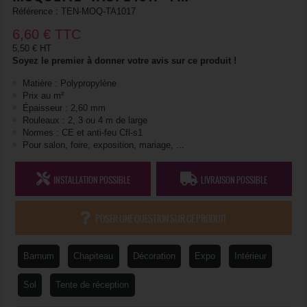
Référence :
TEN-MOQ-TA1017
6,60
€
TTC
5,50 € HT
Soyez le premier à donner votre avis sur ce produit !
Matière : Polypropylène
Prix au m²
Épaisseur : 2,60 mm
Rouleaux : 2, 3 ou 4 m de large
Normes : CE et anti-feu Cfl-s1
Pour salon, foire, exposition, mariage, ...
INSTALLATION POSSIBLE
LIVRAISON POSSIBLE
POSER UNE QUESTION SUR CE PRODUIT
Barnum
Chapiteau
Décoration
Expo
Intérieur
Sol
Tente de réception