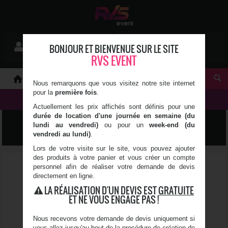
Mon devis
BONJOUR ET BIENVENUE SUR LE SITE
Se connecter
0 article(s)
RVS EVENT
À PROPOS
Nous remarquons que vous visitez notre site internet
pour la
première fois
.
NOS PRODUITS
Actuellement les prix affichés sont définis pour une
durée de location d'une journée en semaine (du
TENTE DE RÉCEPTION
lundi au vendredi)
ou pour un
week-end (du
vendredi au lundi)
.
Lors de votre visite sur le site, vous pouvez ajouter
des produits à votre panier et vous créer un compte
personnel afin de réaliser votre demande de devis
directement en ligne.
LA RÉALISATION D'UN DEVIS EST
GRATUITE
ET NE VOUS ENGAGE PAS !
Nous recevons votre demande de devis uniquement si
vous allez jusqu'au bout de la procédure de création de