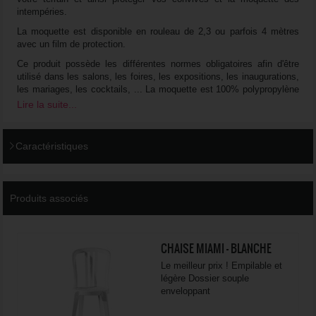
intempéries.
La moquette est disponible en rouleau de 2,3 ou parfois 4 mètres
avec un film de protection.
Ce produit possède les différentes normes obligatoires afin d'être
utilisé dans les salons, les foires, les expositions, les inaugurations,
les mariages, les cocktails, ... La moquette est 100% polypropylène
avec un poids des fibres de 250 g / m² et elle possède un
Lire la suite...
classement au feu : Cfl-s1.
Caractéristiques
Produits associés
CHAISE MIAMI - BLANCHE
Le meilleur prix ! Empilable et
légère Dossier souple
enveloppant