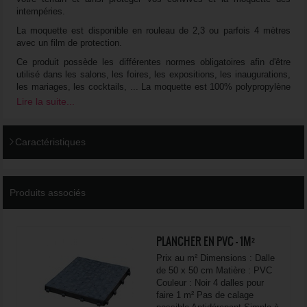
intempéries.
La moquette est disponible en rouleau de 2,3 ou parfois 4 mètres
avec un film de protection.
Ce produit possède les différentes normes obligatoires afin d'être
utilisé dans les salons, les foires, les expositions, les inaugurations,
les mariages, les cocktails, ... La moquette est 100% polypropylène
avec un poids des fibres de 250 g / m² et elle possède un
Lire la suite...
classement au feu : Cfl-s1.
Caractéristiques
Produits associés
PLANCHER EN PVC - 1M²
Prix au m² Dimensions : Dalle
de 50 x 50 cm Matière : PVC
Couleur : Noir 4 dalles pour
faire 1 m² Pas de calage