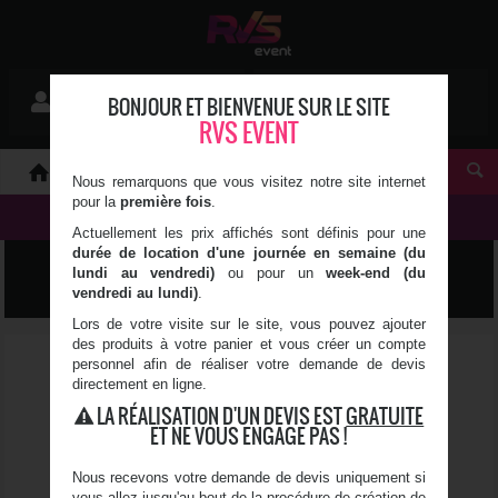
Mon devis
BONJOUR ET BIENVENUE SUR LE SITE
Se connecter
0 article(s)
RVS EVENT
À PROPOS
Nous remarquons que vous visitez notre site internet
pour la
première fois
.
NOS PRODUITS
Actuellement les prix affichés sont définis pour une
durée de location d'une journée en semaine (du
TENTE DE RÉCEPTION
lundi au vendredi)
ou pour un
week-end (du
vendredi au lundi)
.
Lors de votre visite sur le site, vous pouvez ajouter
des produits à votre panier et vous créer un compte
personnel afin de réaliser votre demande de devis
directement en ligne.
LA RÉALISATION D'UN DEVIS EST
GRATUITE
ET NE VOUS ENGAGE PAS !
Nous recevons votre demande de devis uniquement si
vous allez jusqu'au bout de la procédure de création de