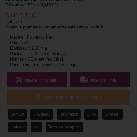
Référence :
TEN-MOQ-N2021
6,60
€
TTC
5,50 € HT
Soyez le premier à donner votre avis sur ce produit !
Matière : Polypropylène
Prix au m²
Épaisseur : 2,60 mm
Rouleaux : 2, 3 ou 4 m de large
Normes : CE et anti-feu Cfl-s1
Pour salon, foire, exposition, mariage, ...
INSTALLATION POSSIBLE
LIVRAISON POSSIBLE
POSER UNE QUESTION SUR CE PRODUIT
Barnum
Chapiteau
Décoration
Expo
Extérieur
Intérieur
Sol
Tente de réception