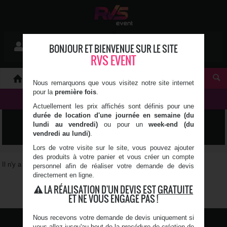
Mon devis
BONJOUR ET BIENVENUE SUR LE SITE
Se connecter
0 article(s)
RVS EVENT
À PROPOS
Nous remarquons que vous visitez notre site internet
pour la
première fois
.
NOS PRODUITS
Actuellement les prix affichés sont définis pour une
durée de location d'une journée en semaine (du
TRIPLETTE
lundi au vendredi)
ou pour un
week-end (du
vendredi au lundi)
.
Lors de votre visite sur le site, vous pouvez ajouter
des produits à votre panier et vous créer un compte
Il n'y a pas de produit correspondant à vos critères
personnel afin de réaliser votre demande de devis
directement en ligne.
1
LA RÉALISATION D'UN DEVIS EST
GRATUITE
ET NE VOUS ENGAGE PAS !
Nous recevons votre demande de devis uniquement si
vous allez jusqu'au bout de la procédure de création de