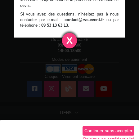
devis.
Si vous avez des questions, n’hésitez pas à nous
RVS Event
- Location & Événements -
Chaumontel
contacter par e-mail :
contact@rvs-event.fr
ou par
09 53 13 63 13
contact@rvs-event.fr
téléphone :
09 53 13 63 13
.
Horaires d'ouvertures
X
Du lundi au vendredi
09h00-13h00
14h00-18h00
Modes de paiement
Chèque - Virement bancaire
LIENS
LIENS LÉGAUX
Continuer sans accepter