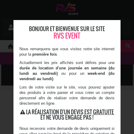
Mon devis
BONJOUR ET BIENVENUE SUR LE SITE
Se connecter
0 article(s)
RVS EVENT
À PROPOS
Nous remarquons que vous visitez notre site internet
pour la
première fois
.
NOS PRODUITS
Actuellement les prix affichés sont définis pour une
durée de location d'une journée en semaine (du
SUMO
lundi au vendredi)
ou pour un
week-end (du
vendredi au lundi)
.
Lors de votre visite sur le site, vous pouvez ajouter
des produits à votre panier et vous créer un compte
COSTUMES SUMO MOUSSE
personnel afin de réaliser votre demande de devis
BATMAN ET SUPERMAN
directement en ligne.
LA RÉALISATION D'UN DEVIS EST
GRATUITE
Costume en mousse
ET NE VOUS ENGAGE PAS !
Pour 2 personnes
Taille unique (enfant ou
adulte)
Nous recevons votre demande de devis uniquement si
Tapis 5 x 5 m
vous allez jusqu'au bout de la procédure de création de