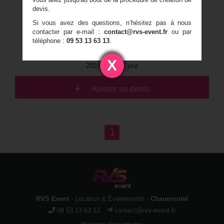
Poids du costume 15 kg
devis.
Fourni avec : 2 casques, 2
Si vous avez des questions, n’hésitez pas à nous
costumes, tapis
contacter par e-mail :
contact@rvs-event.fr
ou par
téléphone :
09 53 13 63 13
.
240,00
€
TTC / jour
X
200,00 € HT / jour
Ajouter au devis
1
RVS Event
- Location & Événements -
Chaumontel
09 53 13 63 13
contact@rvs-event.fr