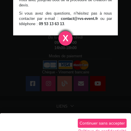
devis.
Si vous avez des questions, n’hésitez pas à nous
RVS Event
- Location & Événements -
Chaumontel
contacter par e-mail :
contact@rvs-event.fr
ou par
09 53 13 63 13
contact@rvs-event.fr
téléphone :
09 53 13 63 13
.
Horaires d'ouvertures
X
Du lundi au vendredi
09h00-13h00
14h00-18h00
Modes de paiement
Chèque - Virement bancaire
LIENS
LIENS LÉGAUX
Continuer sans accepter