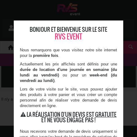
Mon devis
BONJOUR ET BIENVENUE SUR LE SITE
Se connecter
0 article(s)
RVS EVENT
À PROPOS
Nous remarquons que vous visitez notre site internet
pour la
première fois
.
NOS PRODUITS
Actuellement les prix affichés sont définis pour une
durée de location d'une journée en semaine (du
SANS FIL
lundi au vendredi)
ou pour un
week-end (du
vendredi au lundi)
.
Lors de votre visite sur le site, vous pouvez ajouter
des produits à votre panier et vous créer un compte
Il n'y a pas de produit correspondant à vos critères
personnel afin de réaliser votre demande de devis
directement en ligne.
1
LA RÉALISATION D'UN DEVIS EST
GRATUITE
ET NE VOUS ENGAGE PAS !
Nous recevons votre demande de devis uniquement si
vous allez jusqu'au bout de la procédure de création de