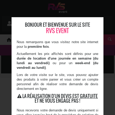
Mon devis
BONJOUR ET BIENVENUE SUR LE SITE
Se connecter
0 article(s)
RVS EVENT
À PROPOS
Nous remarquons que vous visitez notre site internet
pour la
première fois
.
NOS PRODUITS
Actuellement les prix affichés sont définis pour une
durée de location d'une journée en semaine (du
MANGE DEBOUT
lundi au vendredi)
ou pour un
week-end (du
vendredi au lundi)
.
Lors de votre visite sur le site, vous pouvez ajouter
des produits à votre panier et vous créer un compte
HOUSSE MANGE-DEBOUT -
personnel afin de réaliser votre demande de devis
BLANC
directement en ligne.
LA RÉALISATION D'UN DEVIS EST
GRATUITE
Pour mange-debout : Ø.80
ET NE VOUS ENGAGE PAS !
cm
Matière : Lycra
Couleur : Blanc
Nous recevons votre demande de devis uniquement si
Adaptée à nos manges-
vous allez jusqu'au bout de la procédure de création de