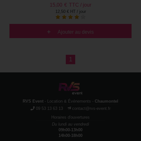
15,00
€
TTC / jour
12,50 € HT / jour
Ajouter au devis
1
RVS Event
- Location & Événements -
Chaumontel
09 53 13 63 13
contact@rvs-event.fr
Horaires d'ouvertures
Du lundi au vendredi
09h00-13h00
14h00-18h00