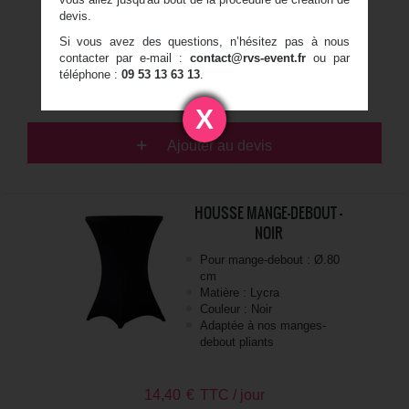
debout pliants
devis.
Si vous avez des questions, n’hésitez pas à nous
contacter par e-mail :
contact@rvs-event.fr
ou par
16,80
€
TTC / jour
téléphone :
09 53 13 63 13
.
14,00 € HT / jour
X
Ajouter au devis
HOUSSE MANGE-DEBOUT -
NOIR
Pour mange-debout : Ø.80
cm
Matière : Lycra
Couleur : Noir
Adaptée à nos manges-
debout pliants
14,40
€
TTC / jour