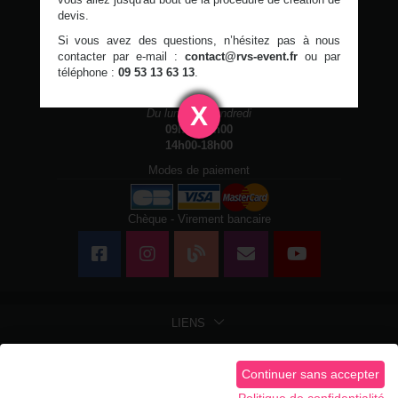
devis.
Si vous avez des questions, n’hésitez pas à nous
RVS Event
- Location & Événements -
Chaumontel
contacter par e-mail :
contact@rvs-event.fr
ou par
09 53 13 63 13
contact@rvs-event.fr
téléphone :
09 53 13 63 13
.
Horaires d'ouvertures
X
Du lundi au vendredi
09h00-13h00
14h00-18h00
Modes de paiement
Chèque - Virement bancaire
LIENS
LIENS LÉGAUX
Continuer sans accepter