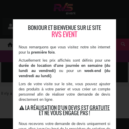
Mon devis
BONJOUR ET BIENVENUE SUR LE SITE
Se connecter
0 article(s)
RVS EVENT
À PROPOS
Nous remarquons que vous visitez notre site internet
pour la
première fois
.
NOS PRODUITS
Actuellement les prix affichés sont définis pour une
durée de location d'une journée en semaine (du
MANCHON
lundi au vendredi)
ou pour un
week-end (du
vendredi au lundi)
.
Lors de votre visite sur le site, vous pouvez ajouter
des produits à votre panier et vous créer un compte
Il n'y a pas de produit correspondant à vos critères
personnel afin de réaliser votre demande de devis
directement en ligne.
1
LA RÉALISATION D'UN DEVIS EST
GRATUITE
ET NE VOUS ENGAGE PAS !
Nous recevons votre demande de devis uniquement si
vous allez jusqu'au bout de la procédure de création de