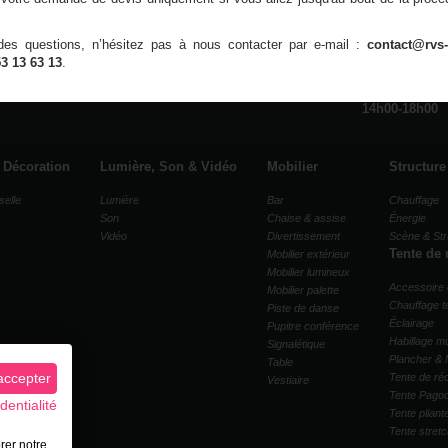
es questions, n’hésitez pas à nous contacter par e-mail :
contact@rvs-
53 13 63 13
.
ocation & Événements -
Chaumontel
Horaires d'ouvertures
Du lundi au vendredi
09h00-13h00
13
contact@rvs-event.fr
14h00-18h00
& Décoration
Lumière, Son & Vidéo
Mobilier
Structure
selle
Lumière
Bar
Chauffage
Son
Chaise & assise
Énergie
Vidéo
Divertissement
Scène & Str
Tente de 
Mobilier extérieur
Mobilier lumineux
Accessoire 
Mobilier palette
Chauffage t
Piste de danse
Éclairage
Pupitre conférence
Habillage mu
Signalétique
Plancher & 
Table
accepter
Tente de ré
Vestiaire
Tente Pago
dentialité
Tente pliant
Tente stret
rer notre