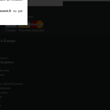
event.fr
ou par
Modes de paiement
Chèque - Virement bancaire
 & Énergie
ucture
réception
de tente
ente
r, plafond & poteau
Moquette
ception
de
e
ch