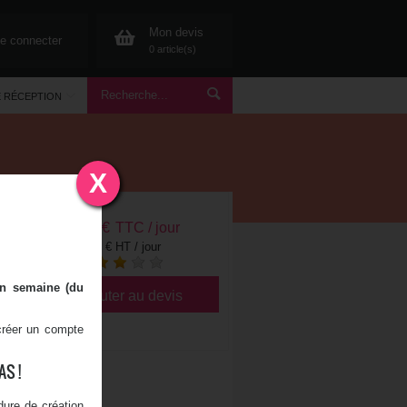
Mon devis
e connecter
0 article(s)
E RÉCEPTION
X
10,80
€
TTC / jour
9,00 € HT / jour
en semaine (du
Ajouter au devis
 créer un compte
S !
ure de création