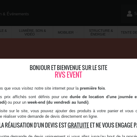
S
on & Événements
)
LE &
LUMIÈRE, SON &
STRUCTURE &
MOBILIER
TENTE D
VIDÉO
ÉNERGIE
BONJOUR ET BIENVENUE SUR LE SITE
LE FACE
RVS EVENT
.25 m x l.5 cm
uette et gazon
 que vous visitez notre site internet pour la
première fois
.
a main
es prix affichés sont définis pour une
durée de location d'une journée 
dissolvant
edi)
ou pour un
week-end (du vendredi au lundi)
.
isite sur le site, vous pouvez ajouter des produits à votre panier et vous
de réaliser votre demande de devis directement en ligne.
LA RÉALISATION D'UN DEVIS EST
GRATUITE
ET NE VOUS ENGAGE PA
1
votre demande de devis uniquement si vous allez jusqu'au bout de la procéd