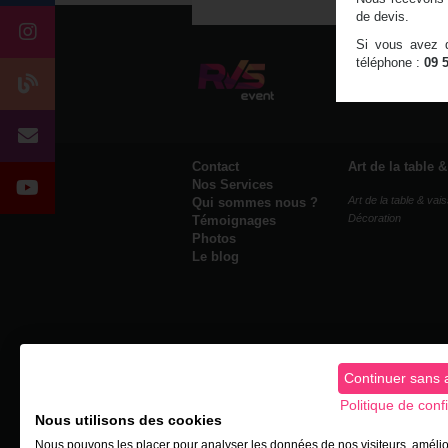
de devis.
Si vous avez d
téléphone :
09 
RVS Event
- L
09 53 13 63 
Contact
Art de la table 
Nos Services
Art de la table & vais
Qui sommes nous ?
Décoration
Témoignages
Photos
Le blog
Continuer sans 
Politique de confi
Nous utilisons des cookies
Nous pouvons les placer pour analyser les données de nos visiteurs, amélio