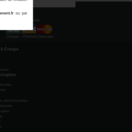
event.fr
ou par
Modes de paiement
Chèque - Virement bancaire
 & Énergie
ucture
réception
de tente
ente
r, plafond & poteau
Moquette
ception
de
e
ch