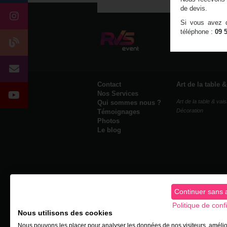
de devis.
Si vous avez d
téléphone :
09 
RVS Event
- L
09 53 13 63 
Contact
Art de la table 
Nos Services
Art de la table & vais
Qui sommes nous ?
Décoration
Témoignages
Photos
Le blog
Continuer sans 
Politique de confi
Nous utilisons des cookies
Nous pouvons les placer pour analyser les données de nos visiteurs, amélio