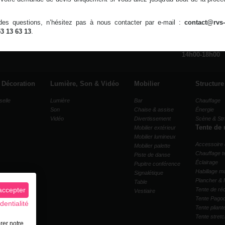
es questions, n’hésitez pas à nous contacter par e-mail :
contact@rvs-
53 13 63 13
.
ocation & Événements -
Chaumontel
Horaires d'ouvertures
Du lundi au vendredi
09h00-13h00
13
contact@rvs-event.fr
14h00-18h00
& Décoration
Lumière, Son & Vidéo
Mobilier
Structure
selle
Lumière
Bar
Chauffage
Son
Chaise & assise
Énergie
Vidéo
Divertissement
Scène & Str
Tente de 
Mobilier extérieur
Mobilier lumineux
Accessoire 
Mobilier palette
Chauffage t
Piste de danse
Éclairage
Pupitre conférence
Habillage mu
Signalétique
Plancher & 
Table
accepter
Tente de ré
Vestiaire
Tente Pago
dentialité
Tente pliant
Tente stret
rer notre