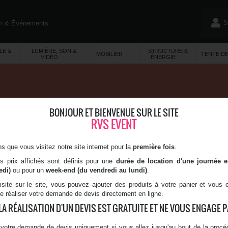
S
on & Événements
)
LE &
LUMIÈRE, SON &
STRUCTURE &
MOBILIER
TENTE D
VIDÉO
ÉNERGIE
BONJOUR ET BIENVENUE SUR LE SITE
MÉE ANTARI F-80Z
RVS EVENT
 : 700 Watts
 que vous visitez notre site internet pour la
première fois
.
filaire
es prix affichés sont définis pour une
durée de location d'une journée 
les faisceaux des jeux de
edi)
ou pour un
week-end (du vendredi au lundi)
.
isite sur le site, vous pouvez ajouter des produits à votre panier et vous
de réaliser votre demande de devis directement en ligne.
LA RÉALISATION D'UN DEVIS EST
GRATUITE
ET NE VOUS ENGAGE PA
1
votre demande de devis uniquement si vous allez jusqu'au bout de la procéd