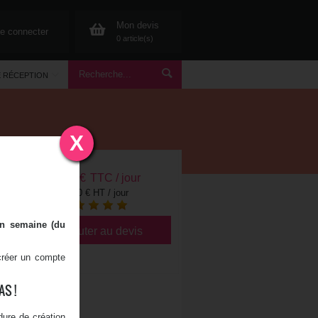
Mon devis
e connecter
0 article(s)
E RÉCEPTION
X
24,00
€
TTC / jour
20,00 € HT / jour
en semaine (du
Ajouter au devis
 créer un compte
S !
ure de création