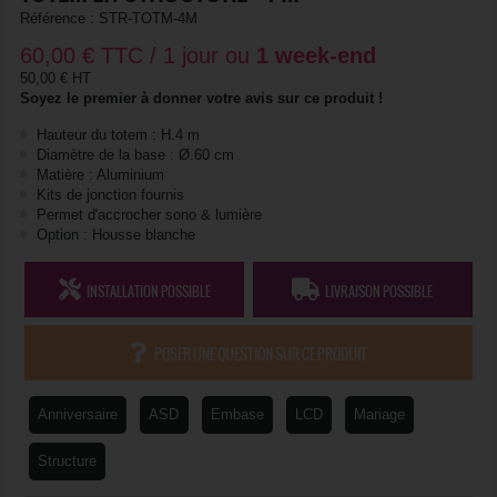
Référence :
STR-TOTM-4M
60,00
€
TTC / 1 jour ou
1 week-end
50,00 € HT
Soyez le premier à donner votre avis sur ce produit !
Hauteur du totem : H.4 m
Diamètre de la base : Ø.60 cm
Matière : Aluminium
Kits de jonction fournis
Permet d'accrocher sono & lumière
Option : Housse blanche
INSTALLATION POSSIBLE
LIVRAISON POSSIBLE
POSER UNE QUESTION SUR CE PRODUIT
Anniversaire
ASD
Embase
LCD
Mariage
Structure