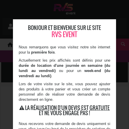
Mon devis
BONJOUR ET BIENVENUE SUR LE SITE
Se connecter
0 article(s)
RVS EVENT
À PROPOS
Nous remarquons que vous visitez notre site internet
pour la
première fois
.
NOS PRODUITS
Actuellement les prix affichés sont définis pour une
durée de location d'une journée en semaine (du
LUMIÈRE, SON & VIDÉO
lundi au vendredi)
ou pour un
week-end (du
vendredi au lundi)
.
Lors de votre visite sur le site, vous pouvez ajouter
des produits à votre panier et vous créer un compte
personnel afin de réaliser votre demande de devis
directement en ligne.
LA RÉALISATION D'UN DEVIS EST
GRATUITE
ET NE VOUS ENGAGE PAS !
Nous recevons votre demande de devis uniquement si
vous allez jusqu'au bout de la procédure de création de