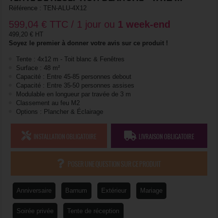
Référence :
TEN-ALU-4X12
599,04
€
TTC / 1 jour ou
1 week-end
499,20 € HT
Soyez le premier à donner votre avis sur ce produit !
Tente : 4x12 m - Toit blanc & Fenêtres
Surface : 48 m²
Capacité : Entre 45-85 personnes debout
Capacité : Entre 35-50 personnes assises
Modulable en longueur par travée de 3 m
Classement au feu M2
Options : Plancher & Éclairage
INSTALLATION OBLIGATOIRE
LIVRAISON OBLIGATOIRE
POSER UNE QUESTION SUR CE PRODUIT
Anniversaire
Barnum
Extérieur
Mariage
Soirée privée
Tente de réception