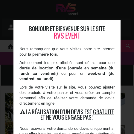
Mon devis
BONJOUR ET BIENVENUE SUR LE SITE
Se connecter
0 article(s)
RVS EVENT
À PROPOS
Nous remarquons que vous visitez notre site internet
pour la
première fois
.
NOS PRODUITS
Actuellement les prix affichés sont définis pour une
durée de location d'une journée en semaine (du
TENTE DE RÉCEPTION
lundi au vendredi)
ou pour un
week-end (du
vendredi au lundi)
.
Lors de votre visite sur le site, vous pouvez ajouter
des produits à votre panier et vous créer un compte
personnel afin de réaliser votre demande de devis
directement en ligne.
LA RÉALISATION D'UN DEVIS EST
GRATUITE
ET NE VOUS ENGAGE PAS !
Nous recevons votre demande de devis uniquement si
vous allez jusqu'au bout de la procédure de création de