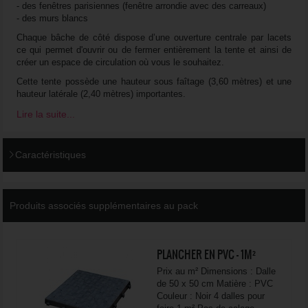
- des fenêtres parisiennes (fenêtre arrondie avec des carreaux)
- des murs blancs
Chaque bâche de côté dispose d’une ouverture centrale par lacets
ce qui permet d'ouvrir ou de fermer entièrement la tente et ainsi de
créer un espace de circulation où vous le souhaitez.
Cette tente possède une hauteur sous faîtage (3,60 mètres) et une
hauteur latérale (2,40 mètres) importantes.
Lire la suite...
CARACTÉRISTIQUES TECHNIQUES DE LA TENTE DE RÉCEPTION
ARMATURE ET PROFILÉS ALU :
Caractéristiques
L’assemblage des profilés constituant la structure se fait par
crochetage entre eux. La tente de réception possède une armature
Produits associés supplémentaires au pack
en profilé aluminium de 100x48 mm.
BÂCHES DE TOIT :
PLANCHER EN PVC - 1M²
Les bâches de toit sont en
PVC souple de 850 g / m²
, pelliculée
Prix au m² Dimensions : Dalle
double face. Elles possèdent le classement anti-feu M2. Ces
de 50 x 50 cm Matière : PVC
dernières viennent se glisser dans l'armature du toit ce qui certifie
Couleur : Noir 4 dalles pour
une parfaite étanchéité entre chaque travée.