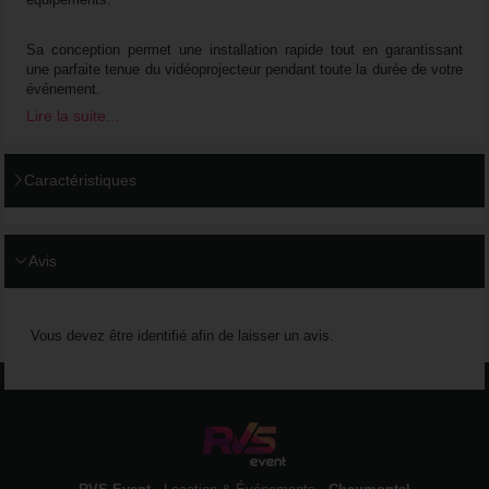
Sa conception permet une installation rapide tout en garantissant
une parfaite tenue du vidéoprojecteur pendant toute la durée de votre
événement.
Lire la suite...
HAUTEUR RÉGLABLE DE 90,5 À 145 CM ET INSTALLATION FLEXIBLE
Caractéristiques
Grâce à son système sur pied, le support permet d’ajuster
facilement la hauteur du vidéoprojecteur selon la configuration de la
salle ou de l’écran de projection.
Avis
Cette solution est particulièrement adaptée aux événements
nécessitant une installation temporaire sans fixation murale ou
plafond.
Vous devez être identifié afin de laisser un avis.
UN SUPPORT IDÉAL POUR VOS PROJECTIONS ÉVÉNEMENTIELLES
Ce support convient parfaitement pour :
Conférences et séminaires