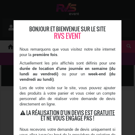
Mon devis
BONJOUR ET BIENVENUE SUR LE SITE
Se connecter
0 article(s)
RVS EVENT
À PROPOS
Nous remarquons que vous visitez notre site internet
pour la
première fois
.
NOS PRODUITS
Actuellement les prix affichés sont définis pour une
durée de location d'une journée en semaine (du
LUMIÈRE, SON & VIDÉO
lundi au vendredi)
ou pour un
week-end (du
vendredi au lundi)
.
Lors de votre visite sur le site, vous pouvez ajouter
des produits à votre panier et vous créer un compte
personnel afin de réaliser votre demande de devis
directement en ligne.
LA RÉALISATION D'UN DEVIS EST
GRATUITE
ET NE VOUS ENGAGE PAS !
Nous recevons votre demande de devis uniquement si
vous allez jusqu'au bout de la procédure de création de