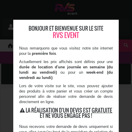
Mon devis
BONJOUR ET BIENVENUE SUR LE SITE
Se connecter
0 article(s)
RVS EVENT
À PROPOS
Nous remarquons que vous visitez notre site internet
pour la
première fois
.
NOS PRODUITS
Actuellement les prix affichés sont définis pour une
durée de location d'une journée en semaine (du
MOBILIER
lundi au vendredi)
ou pour un
week-end (du
vendredi au lundi)
.
Lors de votre visite sur le site, vous pouvez ajouter
des produits à votre panier et vous créer un compte
personnel afin de réaliser votre demande de devis
directement en ligne.
LA RÉALISATION D'UN DEVIS EST
GRATUITE
ET NE VOUS ENGAGE PAS !
Nous recevons votre demande de devis uniquement si
vous allez jusqu'au bout de la procédure de création de