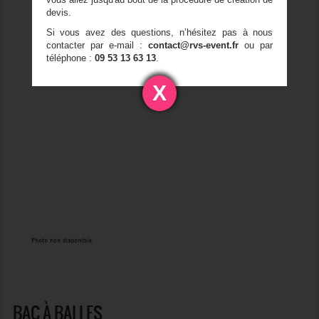
devis.
Si vous avez des questions, n’hésitez pas à nous
contacter par e-mail :
contact@rvs-event.fr
ou par
téléphone :
09 53 13 63 13
.
X
BAC À BALLES