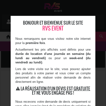
Mon devis
BONJOUR ET BIENVENUE SUR LE SITE
Se connecter
0 article(s)
RVS EVENT
À PROPOS
Nous remarquons que vous visitez notre site internet
pour la
première fois
.
NOS PRODUITS
Actuellement les prix affichés sont définis pour une
durée de location d'une journée en semaine (du
LUMIÈRE, SON & VIDÉO
lundi au vendredi)
ou pour un
week-end (du
vendredi au lundi)
.
Lors de votre visite sur le site, vous pouvez ajouter
des produits à votre panier et vous créer un compte
personnel afin de réaliser votre demande de devis
directement en ligne.
LA RÉALISATION D'UN DEVIS EST
GRATUITE
ET NE VOUS ENGAGE PAS !
Nous recevons votre demande de devis uniquement si
vous allez jusqu'au bout de la procédure de création de