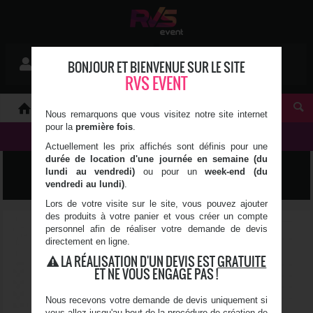
Mon devis
BONJOUR ET BIENVENUE SUR LE SITE
Se connecter
0 article(s)
RVS EVENT
À PROPOS
Nous remarquons que vous visitez notre site internet
pour la
première fois
.
NOS PRODUITS
Actuellement les prix affichés sont définis pour une
durée de location d'une journée en semaine (du
MOBILIER
lundi au vendredi)
ou pour un
week-end (du
vendredi au lundi)
.
Lors de votre visite sur le site, vous pouvez ajouter
des produits à votre panier et vous créer un compte
personnel afin de réaliser votre demande de devis
directement en ligne.
LA RÉALISATION D'UN DEVIS EST
GRATUITE
ET NE VOUS ENGAGE PAS !
Nous recevons votre demande de devis uniquement si
vous allez jusqu'au bout de la procédure de création de