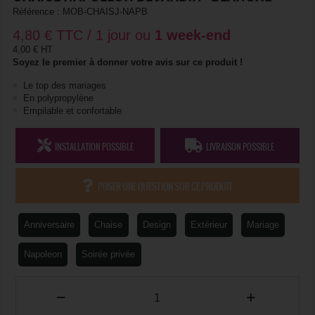
Référence :
MOB-CHAISJ-NAPB
4,80
€
TTC / 1 jour ou
1 week-end
4,00 € HT
Soyez le premier à donner votre avis sur ce produit !
Le top des mariages
En polypropylène
Empilable et confortable
INSTALLATION POSSIBLE
LIVRAISON POSSIBLE
POSER UNE QUESTION SUR CE PRODUIT
Anniversaire
Chaise
Design
Extérieur
Mariage
Napoleon
Soirée privée