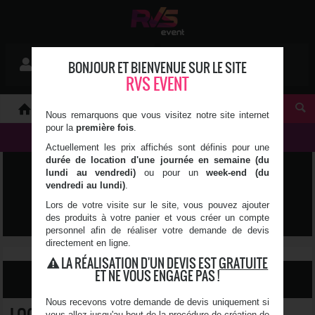
Mon devis
BONJOUR ET BIENVENUE SUR LE SITE
Se connecter
0 article(s)
RVS EVENT
À PROPOS
Nous remarquons que vous visitez notre site internet
pour la
première fois
.
NOS PRODUITS
Actuellement les prix affichés sont définis pour une
durée de location d'une journée en semaine (du
ART DE LA TABLE &
lundi au vendredi)
ou pour un
week-end (du
vendredi au lundi)
.
DÉCORATION
Lors de votre visite sur le site, vous pouvez ajouter
des produits à votre panier et vous créer un compte
personnel afin de réaliser votre demande de devis
directement en ligne.
LA RÉALISATION D'UN DEVIS EST
GRATUITE
ET NE VOUS ENGAGE PAS !
FILTRER LES RÉSULTATS
Nous recevons votre demande de devis uniquement si
LOCATION DE VERRE À COCKTAIL & ALCOOL
vous allez jusqu'au bout de la procédure de création de