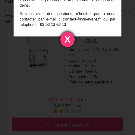
devis.
Location de verres à cocktails et de shooters pour l'apéritif de vos
Si vous avez des questions, n’hésitez pas à nous
différents événements : mariage, anniversaire, soirée, salon, …
contacter par e-mail :
contact@rvs-event.fr
ou par
Différents modèles et tailles disponibles.
téléphone :
09 53 13 63 13
.
VERRE À COCKTAIL - GRANITY
X
- 35 CL
Dimensions : H.12,2 x Ø.8,5
cm
Capacité : 35 cl
Matière : Verre
Gamme : Granity
Par casier de 25
Frais de nettoyage inclus
0,48
€
TTC / jour
0,40 € HT / jour
Ajouter au devis