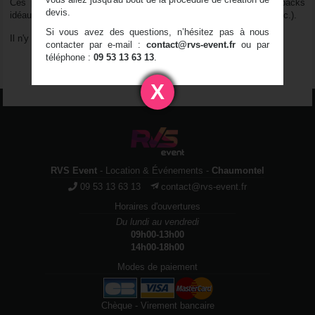
Ces packs comprennent des projecteurs à LED. Ce sont des packs
devis.
idéaux pour vos petits événements privés (mariage, anniversaire etc.).
Si vous avez des questions, n’hésitez pas à nous
Il n'y a pas de produit correspondant à vos critères
contacter par e-mail :
contact@rvs-event.fr
ou par
téléphone :
09 53 13 63 13
.
1
X
RVS Event
- Location & Événements -
Chaumontel
09 53 13 63 13
contact@rvs-event.fr
Horaires d'ouvertures
Du lundi au vendredi
09h00-13h00
14h00-18h00
Modes de paiement
Chèque - Virement bancaire