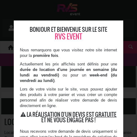
Mon devis
BONJOUR ET BIENVENUE SUR LE SITE
Se connecter
0 article(s)
RVS EVENT
À PROPOS
Nous remarquons que vous visitez notre site internet
pour la
première fois
.
NOS PRODUITS
Actuellement les prix affichés sont définis pour une
durée de location d'une journée en semaine (du
LUMIÈRE, SON & VIDÉO
lundi au vendredi)
ou pour un
week-end (du
vendredi au lundi)
.
Lors de votre visite sur le site, vous pouvez ajouter
des produits à votre panier et vous créer un compte
personnel afin de réaliser votre demande de devis
directement en ligne.
FILTRER LES RÉSULTATS
LA RÉALISATION D'UN DEVIS EST
GRATUITE
ET NE VOUS ENGAGE PAS !
LOCATION DE PACK PISTE DE DANSE
Nous recevons votre demande de devis uniquement si
Location de packs complets pour la réalisation de votre piste de danse.
vous allez jusqu'au bout de la procédure de création de