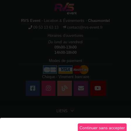
RVS Event
- Location & Événements -
Chaumontel
09 53 13 63 13
contact@rvs-event.fr
Horaires d'ouvertures
Du lundi au vendredi
09h00-13h00
14h00-18h00
Modes de paiement
Chèque - Virement bancaire
LIENS
LIENS LÉGAUX
Continuer sans accepter