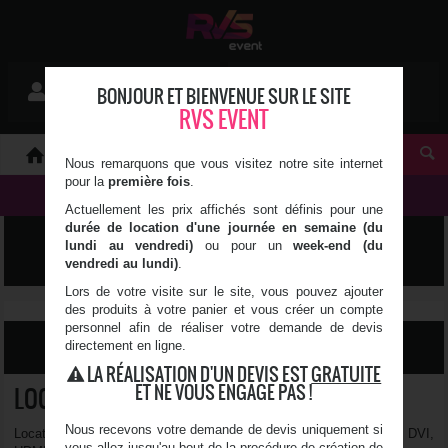
Mon devis
BONJOUR ET BIENVENUE SUR LE SITE
Se connecter
0 article(s)
RVS EVENT
À PROPOS
Nous remarquons que vous visitez notre site internet
pour la
première fois
.
NOS PRODUITS
Actuellement les prix affichés sont définis pour une
durée de location d'une journée en semaine (du
LUMIÈRE, SON & VIDÉO
lundi au vendredi)
ou pour un
week-end (du
vendredi au lundi)
.
Lors de votre visite sur le site, vous pouvez ajouter
des produits à votre panier et vous créer un compte
personnel afin de réaliser votre demande de devis
directement en ligne.
FILTRER LES RÉSULTATS
LA RÉALISATION D'UN DEVIS EST
GRATUITE
ET NE VOUS ENGAGE PAS !
LOCATION D'ACCESSOIRE VIDÉO
Nous recevons votre demande de devis uniquement si
Location d'accessoires pour toutes la partie vidéo (adaptateur DVI,
vous allez jusqu'au bout de la procédure de création de