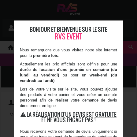
Mon devis
BONJOUR ET BIENVENUE SUR LE SITE
Se connecter
0 article(s)
RVS EVENT
À PROPOS
Nous remarquons que vous visitez notre site internet
pour la
première fois
.
NOS PRODUITS
Actuellement les prix affichés sont définis pour une
durée de location d'une journée en semaine (du
IDENTIFICATION
lundi au vendredi)
ou pour un
week-end (du
vendredi au lundi)
.
Lors de votre visite sur le site, vous pouvez ajouter
des produits à votre panier et vous créer un compte
personnel afin de réaliser votre demande de devis
JE POSSÈDE UN COMPTE
directement en ligne.
LA RÉALISATION D'UN DEVIS EST
GRATUITE
Votre adresse e-mail
*
:
ET NE VOUS ENGAGE PAS !
Nous recevons votre demande de devis uniquement si
vous allez jusqu'au bout de la procédure de création de